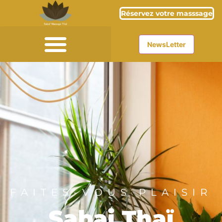
Réservez votre masssage
NewsLetter
FAITES-VOUS PLAISIR
Sabai Thaï