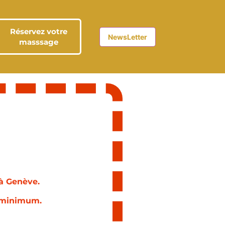
Réservez votre
NewsLetter
masssage
 à Genève.
t minimum.