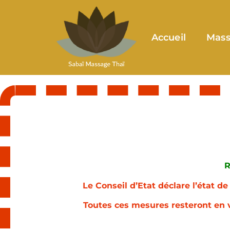
Accueil
Mass
R
Le Conseil d’Etat déclare l’état d
Toutes ces mesures resteront en