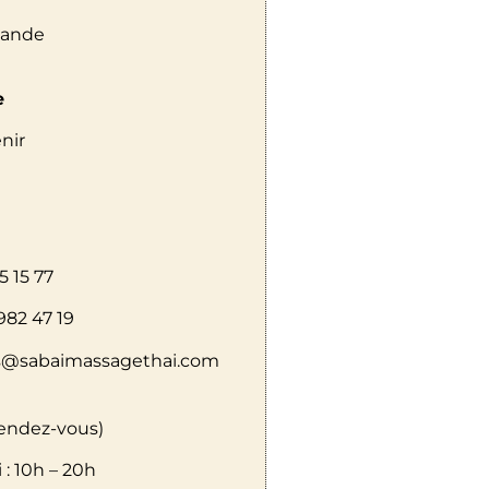
llande
e
nir
5 15 77
982 47 19
ts@sabaimassagethai.com
rendez-vous)
 :
10h – 20h