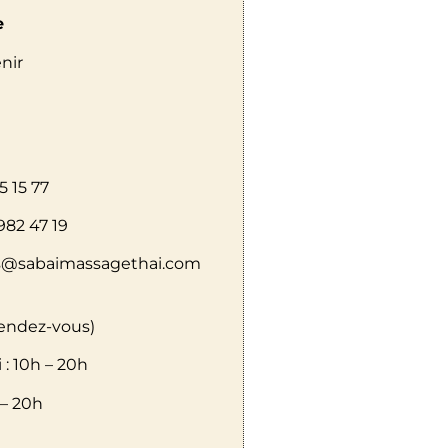
e
nir
5 15 77
982 47 19
ts@sabaimassagethai.com
rendez-vous)
 :
10h – 20h
 – 20h